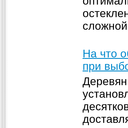
оптимал
остекле
сложной
На что 
при выб
Деревян
установ
десятков
доставл