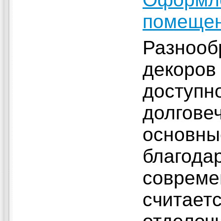
помещен
Разнооб
декоров 
доступн
долговеч
основны
благода
совреме
считает