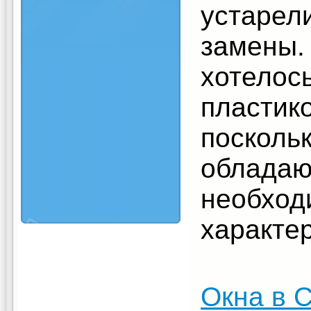
устарел
замены.
хотелос
пластик
посколь
обладаю
необхо
характе
Окна в 