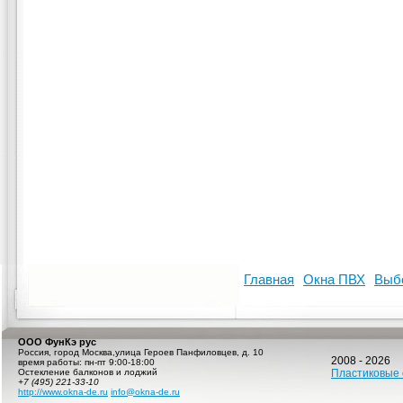
Главная
Окна ПВХ
Выб
ООО ФунКэ рус
Россия
,
город Москва
,
улица Героев Панфиловцев, д. 10
2008 - 2026
время работы:
пн-пт 9:00-18:00
Остекление балконов и лоджий
Пластиковые 
+7 (495) 221-33-10
http://www.okna-de.ru
info@okna-de.ru