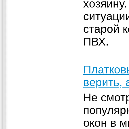
хозяину.
ситуаци
старой к
ПВХ.
Платков
верить, 
Не смот
популяр
окон в м