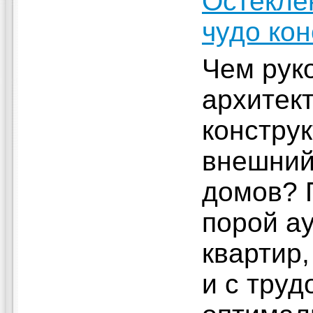
Остекле
чудо ко
Чем рук
архитек
констру
внешний
домов? 
порой а
квартир
и с труд