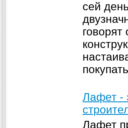
сей день
двузнач
говорят 
конструк
настаива
покупать
Лафет -
строите
Лафет п