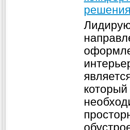
решени
Лидиру
направл
оформл
интерье
являетс
который
необход
простор
обустрое