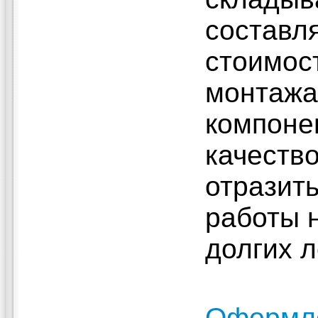
составл
стоимос
монтажа.
компоне
качество
отразит
работы 
долгих л
Оформле