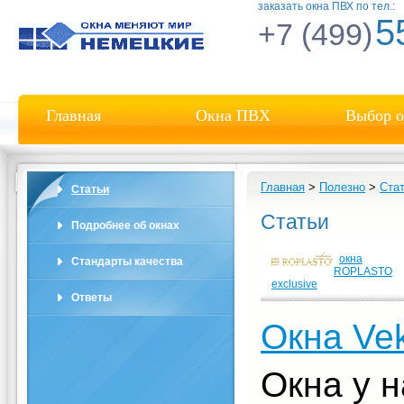
заказать окна ПВХ по тел.:
5
+7 (499)
Главная
Окна ПВХ
Выбор о
Главная
>
Полезно
>
Ста
Статьи
Статьи
Подробнее об окнах
окна
Стандарты качества
ROPLASTO
exclusive
Ответы
Окна Ve
Окна у н