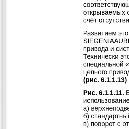
соответствую
открываемых с
счёт отсутств
Развитием это
SIEGENIAAUBI
привода и сис
Технически эт
специальной 
цепного прив
(рис. 6.1.1.13)
Рис. 6.1.1.11.
В
использование
а) верхнеподв
б) стандартны
в) поворот с 