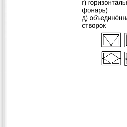
г) горизонтал
фонарь)
д) объединённ
створок