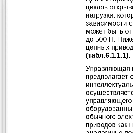
циклов открыв
нагрузки, кот
зависимости о
может быть от 
до 500 Н. Ниж
цепных приво
(табл.6.1.1.1)
.
Управляющая п
предполагает 
интеллектуал
осуществляетс
управляющего 
оборудованны
обычного элек
приводов как н
аналогично п