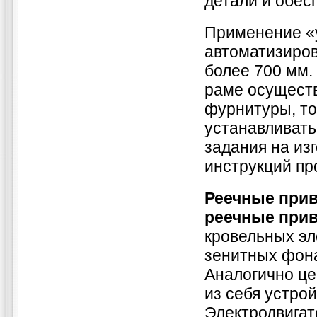
детали и обес
Применение «
автоматизиров
более 700 мм.
раме осущест
фурнитуры, то
устанавливать
задания на из
инструкций пр
Реечные приво
реечные при
кровельных эл
зенитных фона
Аналогично це
из себя устро
Электродвигат