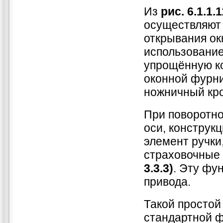
Из
рис. 6.1.1.1
осуществляют
открывания ок
использование
упрощённую к
оконной фурн
ножничный кро
При поворотно
оси, конструк
элемент ручки,
страховочные
3.3.3)
. Эту фу
привода.
Такой простой
стандартной 