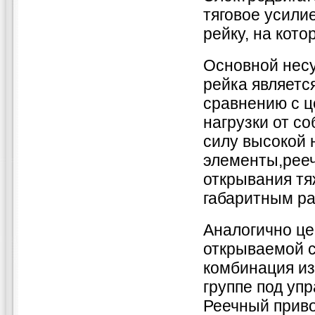
тяговое усили
рейку, на кот
Основной несу
рейка являетс
сравнению с 
нагрузки от с
силу высокой 
элементы,рееч
открывания тя
габаритным ра
Аналогично це
открываемой с
комбинация из
группе под уп
Реечный приво