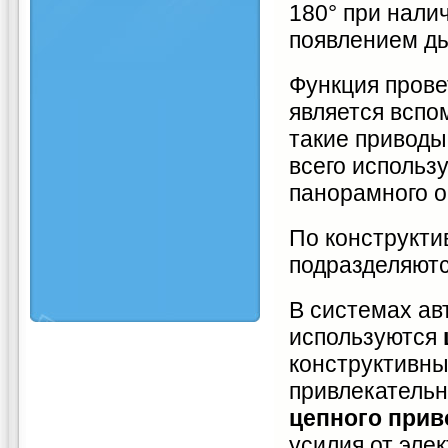
180° при нали
появлением ды
Функция прове
является вспо
такие привод
всего использ
панорамного о
По конструкти
подразделяют
В системах ав
используются
конструктивны
привлекательн
цепного привод
усилия от эле