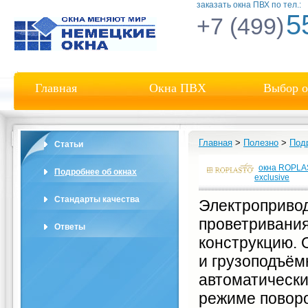
заказать окна ПВХ по тел.:
5
+7 (499)
Главная
Окна ПВХ
Выбор о
Главная
>
Полезно
>
Под
Статьи
окна ROPL
Подробнее об окнах
exclusive
Стандарты качества
Электроприво
проветривания
Ответы
конструкцию. 
и грузоподъём
автоматически
режиме поворот