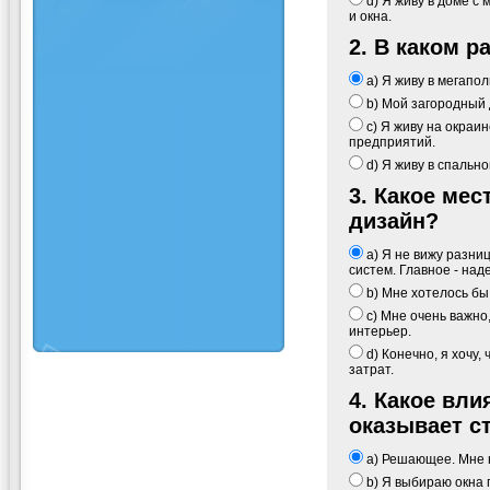
d) Я живу в доме с
и окна.
2. В каком 
a) Я живу в мегапо
b) Мой загородный д
c) Я живу на окраи
предприятий.
d) Я живу в спально
3. Какое мес
дизайн?
a) Я не вижу разн
систем. Главное - над
b) Мне хотелось бы 
c) Мне очень важно
интерьер.
d) Конечно, я хочу
затрат.
4. Какое вли
оказывает с
a) Решающее. Мне н
b) Я выбираю окна 