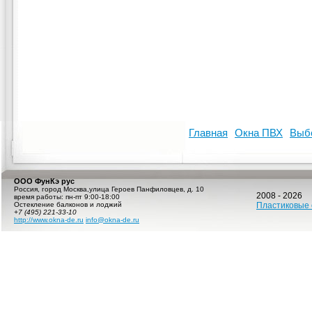
Главная
Окна ПВХ
Выб
ООО ФунКэ рус
Россия
,
город Москва
,
улица Героев Панфиловцев, д. 10
2008 - 2026
время работы:
пн-пт 9:00-18:00
Остекление балконов и лоджий
Пластиковые 
+7 (495) 221-33-10
http://www.okna-de.ru
info@okna-de.ru