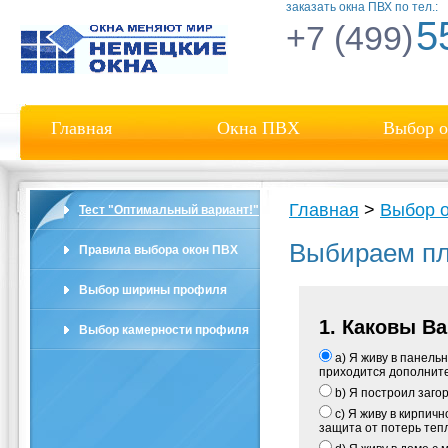
заказать окна ПВХ по тел.:
5
+7 (499)
Главная
Окна ПВХ
Выбор о
Главная
>
Выбор 
Тест "Оптимальный вариант!"
Выбираем пл
Правила выбора окон ПВХ
Выбор ширины профиля
1. Каковы В
Выбор камерности профиля
a) Я живу в панель
приходится дополните
b) Я построил заго
c) Я живу в кирпич
защита от потерь теп